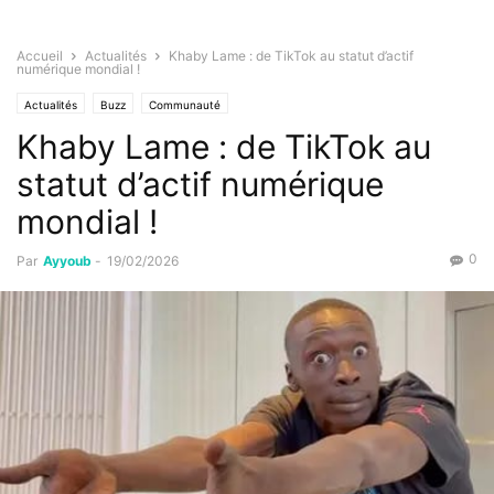
Accueil
Actualités
Khaby Lame : de TikTok au statut d’actif
numérique mondial !
Actualités
Buzz
Communauté
Khaby Lame : de TikTok au
statut d’actif numérique
mondial !
0
Par
Ayyoub
-
19/02/2026