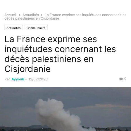
Accueil
Actualités
La France exprime ses inquiétudes concernant les
décès palestiniens en Cisjordanie
Actualités
Communauté
La France exprime ses
inquiétudes concernant les
décès palestiniens en
Cisjordanie
0
Par
Ayyoub
-
12/02/2025