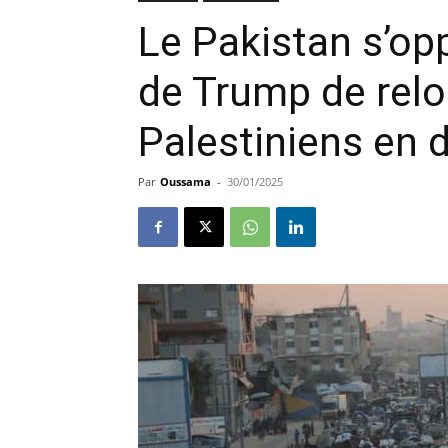
Le Pakistan s’op
de Trump de reloc
Palestiniens en 
Par
Oussama
-
30/01/2025