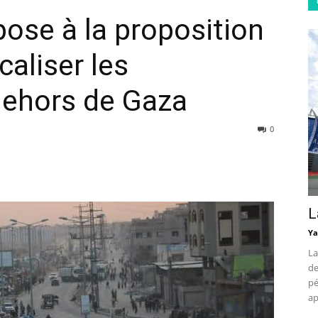
pose à la proposition
aliser les
dehors de Gaza
0
L
Ya
La
de
pé
ap