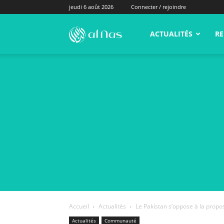
jeudi 6 août 2026
Connecter / rejoindre
alNas.fr
ACTUALITÉS
RE
Accueil
Actualités
Le Pakistan s’oppose à la propos
Actualités
Communauté