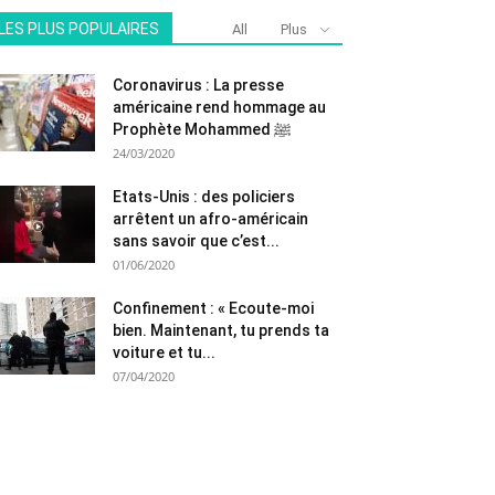
LES PLUS POPULAIRES
All
Plus
Coronavirus : La presse
américaine rend hommage au
Prophète Mohammed ﷺ
24/03/2020
Etats-Unis : des policiers
arrêtent un afro-américain
sans savoir que c’est...
01/06/2020
Confinement : « Ecoute-moi
bien. Maintenant, tu prends ta
voiture et tu...
07/04/2020