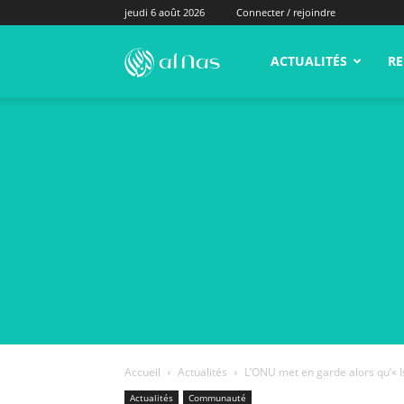
jeudi 6 août 2026
Connecter / rejoindre
alNas.fr
ACTUALITÉS
RE
Accueil
Actualités
L’ONU met en garde alors qu’« Is
Actualités
Communauté