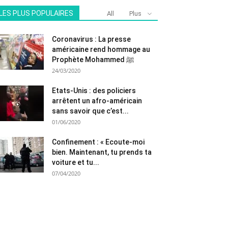
LES PLUS POPULAIRES
All
Plus
Coronavirus : La presse
américaine rend hommage au
Prophète Mohammed ﷺ
24/03/2020
Etats-Unis : des policiers
arrêtent un afro-américain
sans savoir que c’est...
01/06/2020
Confinement : « Ecoute-moi
bien. Maintenant, tu prends ta
voiture et tu...
07/04/2020