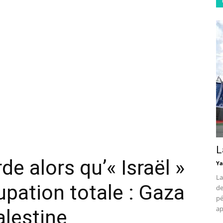
L
e alors qu’« Israël »
Ya
La
pation totale : Gaza
de
pé
ap
alestine