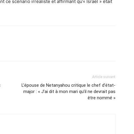
 ce scénario irréaliste et affirmant qu’« Israël » était
Article suivant
«
L’épouse de Netanyahou critique le chef d’état-
major : « J’ai dit à mon mari qu’il ne devrait pas
être nommé »