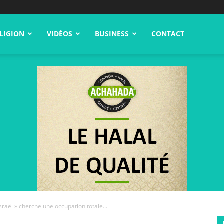
LIGION
VIDÉOS
BUSINESS
CONTACT
raël » cherche une occupation totale...