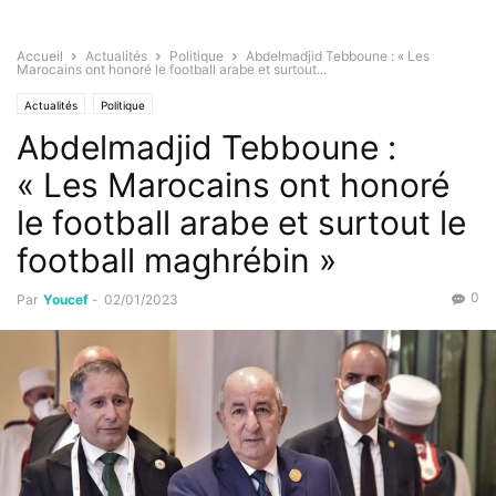
Accueil
Actualités
Politique
Abdelmadjid Tebboune : « Les
Marocains ont honoré le football arabe et surtout...
Actualités
Politique
Abdelmadjid Tebboune :
« Les Marocains ont honoré
le football arabe et surtout le
football maghrébin »
0
Par
Youcef
-
02/01/2023