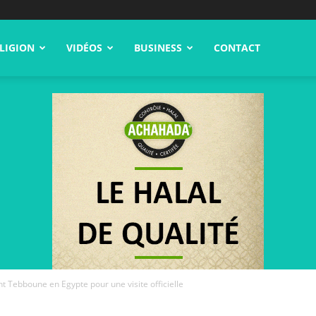
LIGION
VIDÉOS
BUSINESS
CONTACT
nt Tebboune en Egypte pour une visite officielle