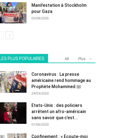
Manifestation à Stockholm
pour Gaza
03/08/2026
LES PLUS POPULAIRES
All
Plus
Coronavirus : La presse
américaine rend hommage au
Prophète Mohammed ﷺ
24/03/2020
Etats-Unis : des policiers
arrêtent un afro-américain
sans savoir que c’est...
01/06/2020
Confinement : « Ecoute-moi