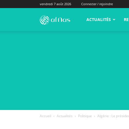
vendredi 7 août 2026
Connecter / rejoindre
alNas.fr
ACTUALITÉS
RE
Accueil
Actualités
Politique
Algérie : Le préside