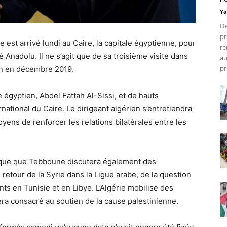
Ya
De
pr
est arrivé lundi au Caire, la capitale égyptienne, pour
re
té Anadolu. Il ne s’agit que de sa troisième visite dans
au
pr
on en décembre 2019.
égyptien, Abdel Fattah Al-Sissi, et de hauts
rnational du Caire. Le dirigeant algérien s’entretiendra
ens de renforcer les relations bilatérales entre les
que que Tebboune discutera également des
retour de la Syrie dans la Ligue arabe, de la question
s en Tunisie et en Libye. L’Algérie mobilise des
ra consacré au soutien de la cause palestinienne.