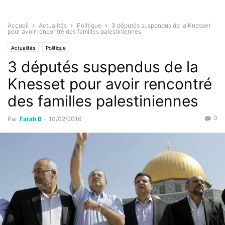
Accueil
Actualités
Politique
3 députés suspendus de la Knesset
pour avoir rencontré des familles palestiniennes
Actualités
Politique
3 députés suspendus de la
Knesset pour avoir rencontré
des familles palestiniennes
0
Par
Farah B
-
10/02/2016