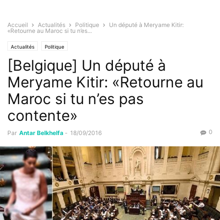
Accueil
Actualités
Politique
Un député à Meryame Kitir:
«Retourne au Maroc si tu n’es...
Actualités
Politique
[Belgique] Un député à
Meryame Kitir: «Retourne au
Maroc si tu n’es pas
contente»
0
Par
Antar Belkhelfa
-
18/09/2016