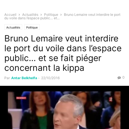
Accueil
Actualités
Politique
Bruno Lemaire veut interdire le port
du voile dans l’espace public… et...
Actualités
Politique
Bruno Lemaire veut interdire
le port du voile dans l’espace
public… et se fait piéger
concernant la kippa
0
Par
Antar Belkhelfa
-
22/10/2016