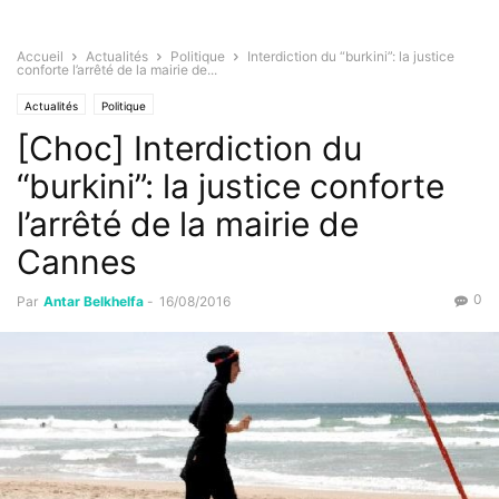
Accueil
Actualités
Politique
Interdiction du “burkini”: la justice
conforte l’arrêté de la mairie de...
Actualités
Politique
[Choc] Interdiction du
“burkini”: la justice conforte
l’arrêté de la mairie de
Cannes
0
Par
Antar Belkhelfa
-
16/08/2016