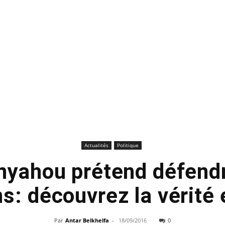
Actualités
Politique
nyahou prétend défendr
ns: découvrez la vérité 
Par
Antar Belkhelfa
-
18/09/2016
0