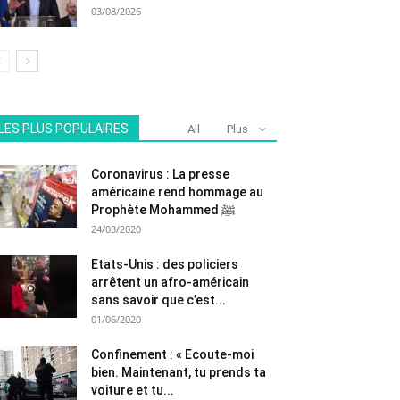
03/08/2026
LES PLUS POPULAIRES
All
Plus
Coronavirus : La presse
américaine rend hommage au
Prophète Mohammed ﷺ
24/03/2020
Etats-Unis : des policiers
arrêtent un afro-américain
sans savoir que c’est...
01/06/2020
Confinement : « Ecoute-moi
bien. Maintenant, tu prends ta
voiture et tu...