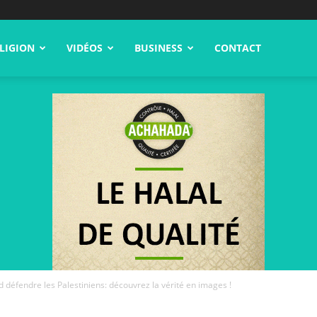
LIGION
VIDÉOS
BUSINESS
CONTACT
défendre les Palestiniens: découvrez la vérité en images !