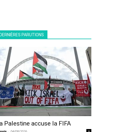
DERNIÈRES PARUTIONS
a Palestine accuse la FIFA
nnis
-
04/08/2026
0