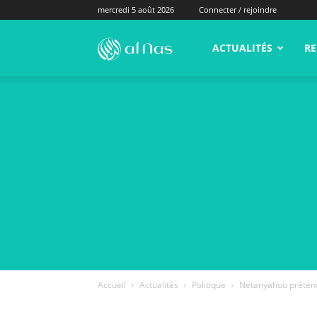
mercredi 5 août 2026
Connecter / rejoindre
alNas.fr
ACTUALITÉS
RE
Accueil
Actualités
Politique
Netanyahou prétend 