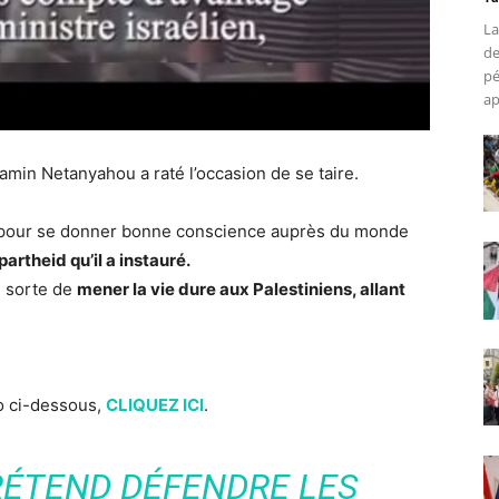
La
de
pé
ap
in Netanyahou a raté l’occasion de se taire.
ns pour se donner bonne conscience auprès du monde
partheid qu’il a instauré.
n sorte de
mener la vie dure aux Palestiniens, allant
éo ci-dessous,
CLIQUEZ ICI
.
ÉTEND DÉFENDRE LES