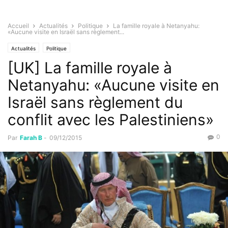
Accueil
Actualités
Politique
La famille royale à Netanyahu:
«Aucune visite en Israël sans règlement...
Actualités
Politique
[UK] La famille royale à
Netanyahu: «Aucune visite en
Israël sans règlement du
conflit avec les Palestiniens»
0
Par
Farah B
-
09/12/2015