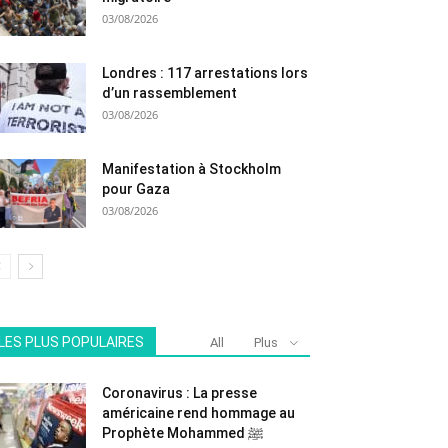
03/08/2026
Londres : 117 arrestations lors
d’un rassemblement
03/08/2026
Manifestation à Stockholm
pour Gaza
03/08/2026
LES PLUS POPULAIRES
All
Plus
Coronavirus : La presse
américaine rend hommage au
Prophète Mohammed ﷺ