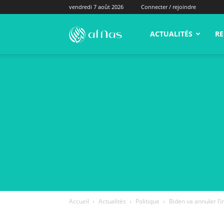
vendredi 7 août 2026
Connecter / rejoindre
alNas.fr
ACTUALITÉS
RE
Accueil
Actualités
Politique
Biden va annuler l’