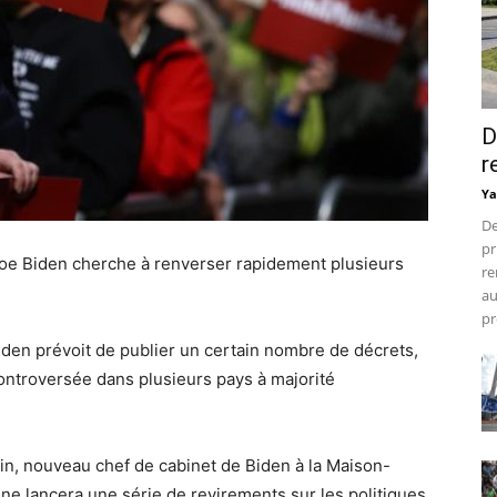
D
r
Ya
De
pr
oe Biden cherche à renverser rapidement plusieurs
re
au
pr
iden prévoit de publier un certain nombre de décrets,
controversée dans plusieurs pays à majorité
in, nouveau chef de cabinet de Biden à la Maison-
ine lancera une série de revirements sur les politiques