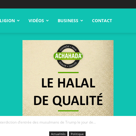
LIGION
VIDÉOS
BUSINESS
CONTACT
interdiction d’entrée des musulmans de Trump le jour de...
Actualités
Politique