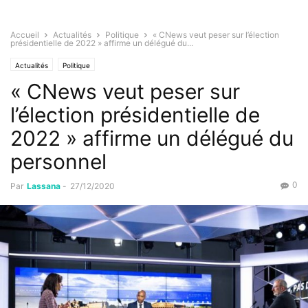
Accueil
Actualités
Politique
« CNews veut peser sur l’élection
présidentielle de 2022 » affirme un délégué du...
Actualités
Politique
« CNews veut peser sur
l’élection présidentielle de
2022 » affirme un délégué du
personnel
0
Par
Lassana
-
27/12/2020