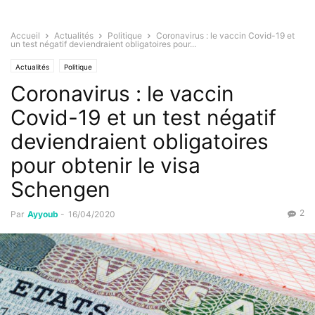
Accueil
Actualités
Politique
Coronavirus : le vaccin Covid-19 et
un test négatif deviendraient obligatoires pour...
Actualités
Politique
Coronavirus : le vaccin
Covid-19 et un test négatif
deviendraient obligatoires
pour obtenir le visa
Schengen
2
Par
Ayyoub
-
16/04/2020