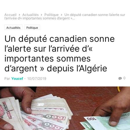
Accueil
Actualités
Politique
Un député canadien sonne l’alerte sur
l’arrivée d’« importantes sommes d’argent »...
Actualités
Politique
Un député canadien sonne
l’alerte sur l’arrivée d’«
importantes sommes
d’argent » depuis l’Algérie
0
Par
Youcef
-
10/07/2019