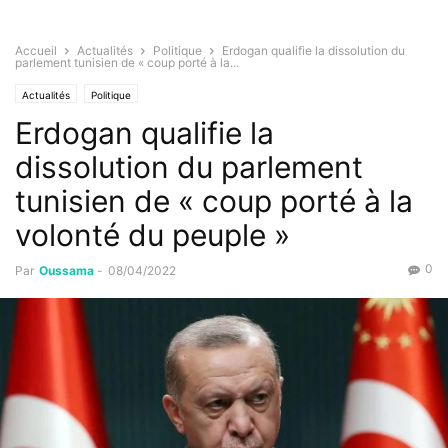
Accueil
Actualités
Politique
Erdogan qualifie la dissolution du
parlement tunisien de « coup porté à la...
Actualités
Politique
Erdogan qualifie la
dissolution du parlement
tunisien de « coup porté à la
volonté du peuple »
0
Par
Oussama
-
08/04/2022