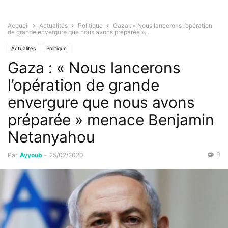
Accueil
Actualités
Politique
Gaza : « Nous lancerons l’opération
de grande envergure que nous avons préparée »...
Actualités
Politique
Gaza : « Nous lancerons
l’opération de grande
envergure que nous avons
préparée » menace Benjamin
Netanyahou
0
Par
Ayyoub
-
25/02/2020