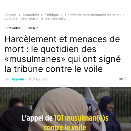
Accueil
Actualités
Politique
Harcèlement et menaces de mort : le
quotidien des «musulmanes» qui ont...
Actualités
Politique
Harcèlement et menaces de
mort : le quotidien des
«musulmanes» qui ont signé
la tribune contre le voile
0
Par
Ayyoub
-
13/11/2019