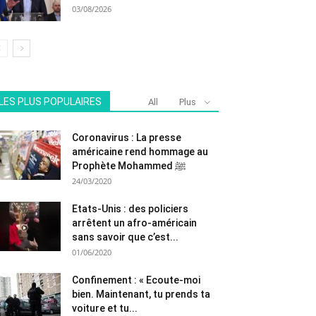
03/08/2026
LES PLUS POPULAIRES
All
Plus
Coronavirus : La presse
américaine rend hommage au
Prophète Mohammed ﷺ
24/03/2020
Etats-Unis : des policiers
arrêtent un afro-américain
sans savoir que c’est...
01/06/2020
Confinement : « Ecoute-moi
bien. Maintenant, tu prends ta
voiture et tu...