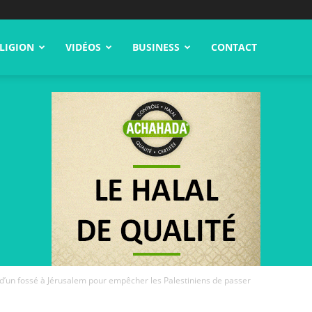
LIGION
VIDÉOS
BUSINESS
CONTACT
n d’un fossé à Jérusalem pour empêcher les Palestiniens de passer