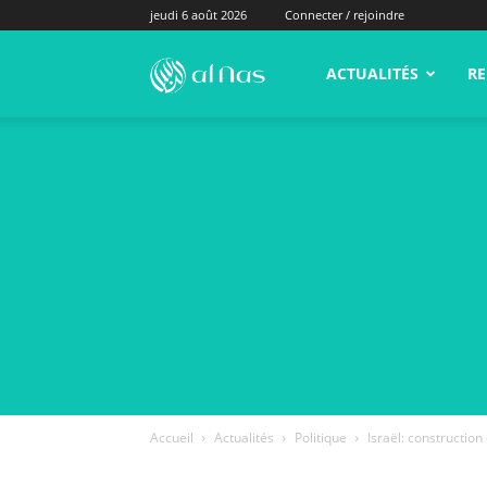
jeudi 6 août 2026
Connecter / rejoindre
alNas.fr
ACTUALITÉS
RE
Accueil
Actualités
Politique
Israël: constructio