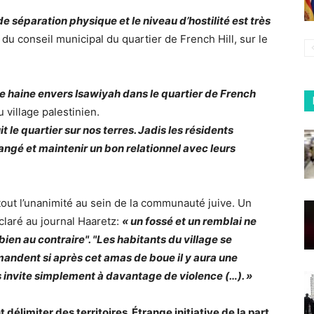
de séparation physique et le niveau d’hostilité est très
du conseil municipal du quartier de French Hill, sur le
de haine envers Isawiyah dans le quartier de French
 village palestinien.
it le quartier sur nos terres. Jadis les résidents
angé et maintenir un bon relationnel avec leurs
tout l’unanimité au sein de la communauté juive. Un
claré au journal Haaretz:
« un fossé et un remblai ne
ien au contraire". "Les habitants du village se
mandent si après cet amas de boue il y aura une
s invite simplement à davantage de violence (…). »
délimiter des territoires. Étrange initiative de la part