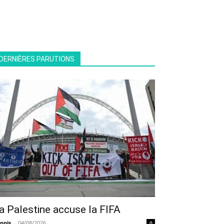
DERNIÈRES PARUTIONS
a Palestine accuse la FIFA
nnis
-
04/08/2026
0