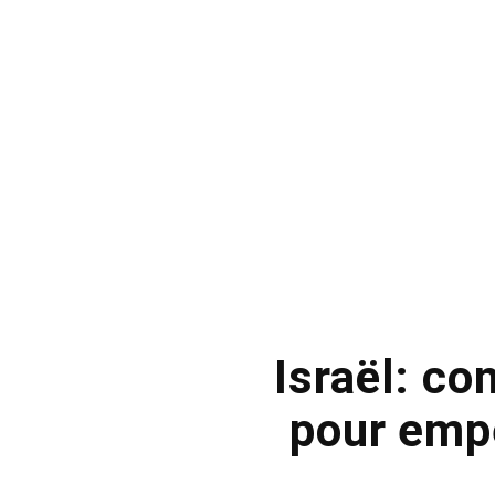
Israël: co
pour empê