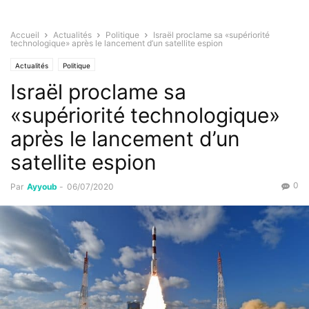
Accueil
Actualités
Politique
Israël proclame sa «supériorité
technologique» après le lancement d’un satellite espion
Actualités
Politique
Israël proclame sa
«supériorité technologique»
après le lancement d’un
satellite espion
0
Par
Ayyoub
-
06/07/2020