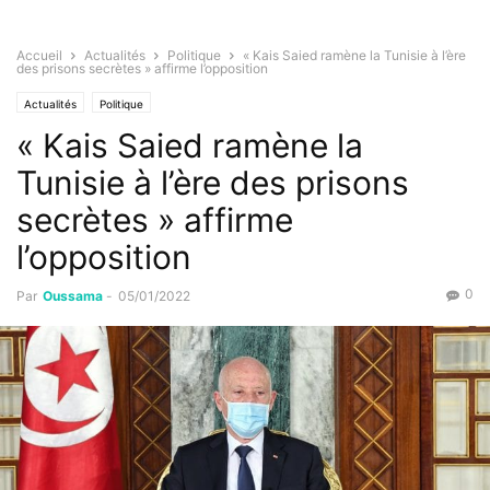
Accueil
Actualités
Politique
« Kais Saied ramène la Tunisie à l’ère
des prisons secrètes » affirme l’opposition
Actualités
Politique
« Kais Saied ramène la
Tunisie à l’ère des prisons
secrètes » affirme
l’opposition
0
Par
Oussama
-
05/01/2022