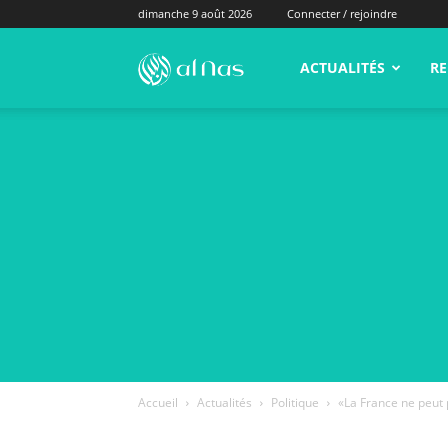
dimanche 9 août 2026
Connecter / rejoindre
alNas.fr
ACTUALITÉS
RE
Accueil
Actualités
Politique
«La France ne peut 