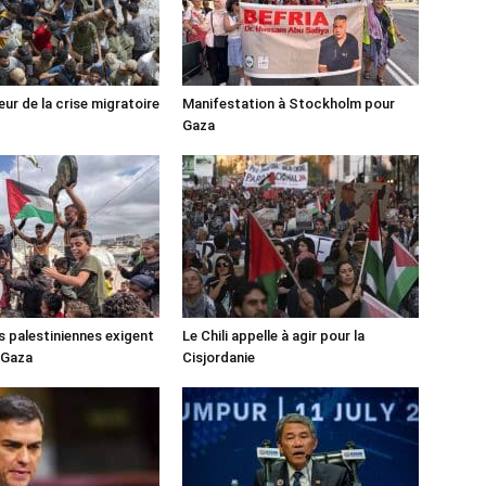
ur de la crise migratoire
Manifestation à Stockholm pour
Gaza
s palestiniennes exigent
Le Chili appelle à agir pour la
 Gaza
Cisjordanie