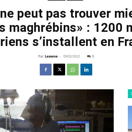
 ne peut pas trouver mi
s maghrébins» : 1200 
riens s’installent en F
Par
Lassana
-
09/02/2022
0