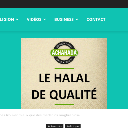
LIGION
VIDÉOS
BUSINESS
CONTACT
pas trouver mieux que des médecins maghrébins» :...
Actualités
Politique