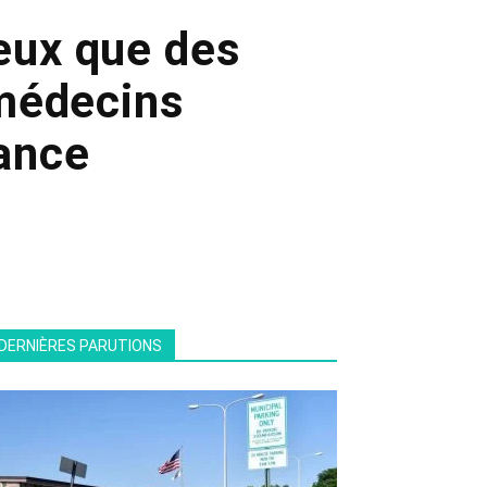
eux que des
médecins
rance
DERNIÈRES PARUTIONS