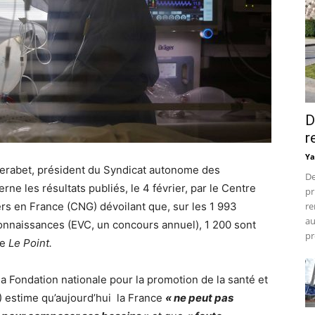
D
r
Ya
Merabet, président du Syndicat autonome des
De
ne les résultats publiés, le 4 février, par le Centre
pr
ers en France (CNG) dévoilant que, sur les 1 993
re
au
connaissances (EVC, un concours annuel), 1 200 sont
pr
ue
Le Point.
la Fondation nationale pour la promotion de la santé et
 estime qu’aujourd’hui la France
« ne peut pas