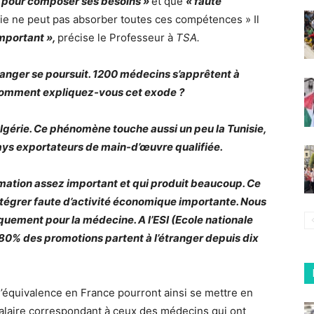
 pour composer ses besoins »
et que
« faute
érie ne peut pas absorber toutes ces compétences » Il
 important »,
précise le Professeur à
TSA.
ranger se poursuit. 1200 médecins s’apprêtent à
. Comment expliquez-vous cet exode ?
lgérie. Ce phénomène touche aussi un peu la Tunisie,
pays exportateurs de main-d’œuvre qualifiée.
mation assez important et qui produit beaucoup. Ce
 intégrer faute d’activité économique importante. Nous
iquement pour la médecine. A l’ESI (Ecole nationale
80% des promotions partent à l’étranger depuis dix
d’équivalence en France pourront ainsi se mettre en
salaire correspondant à ceux des médecins qui ont