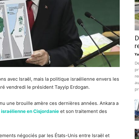
D
r
Ya
De
pr
re
ns avec Israël, mais la politique israélienne envers les
au
aré vendredi le président Tayyip Erdogan.
pr
connu une brouille amère ces dernières années. Ankara a
 israélienne en Cisjordanie
et son traitement des
hements négociés par les États-Unis entre Israël et