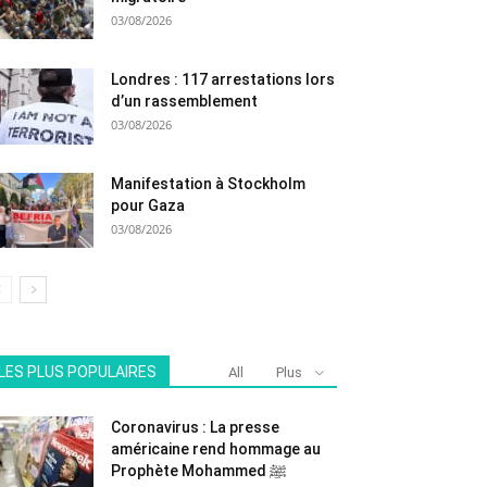
03/08/2026
Londres : 117 arrestations lors
d’un rassemblement
03/08/2026
Manifestation à Stockholm
pour Gaza
03/08/2026
LES PLUS POPULAIRES
All
Plus
Coronavirus : La presse
américaine rend hommage au
Prophète Mohammed ﷺ