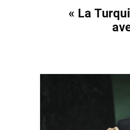
« La Turqu
ave