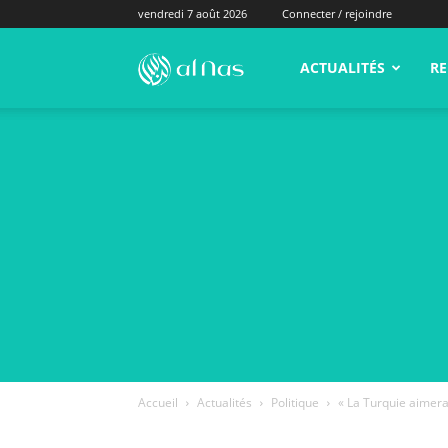
vendredi 7 août 2026
Connecter / rejoindre
alNas.fr
ACTUALITÉS
RE
Accueil
Actualités
Politique
« La Turquie aimera