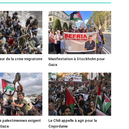
ur de la crise migratoire
Manifestation à Stockholm pour
Gaza
s palestiniennes exigent
Le Chili appelle à agir pour la
 Gaza
Cisjordanie