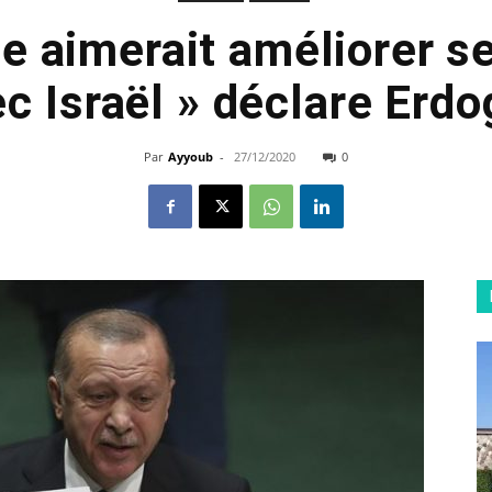
ie aimerait améliorer se
c Israël » déclare Erd
Par
Ayyoub
-
27/12/2020
0