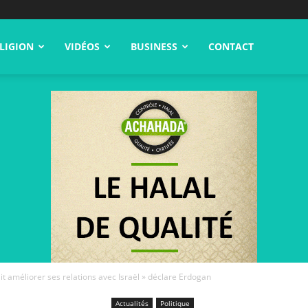
LIGION
VIDÉOS
BUSINESS
CONTACT
it améliorer ses relations avec Israël » déclare Erdogan
Actualités
Politique