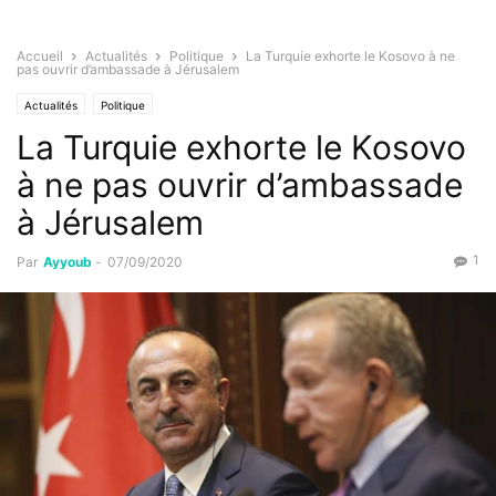
Accueil
Actualités
Politique
La Turquie exhorte le Kosovo à ne
pas ouvrir d’ambassade à Jérusalem
Actualités
Politique
La Turquie exhorte le Kosovo
à ne pas ouvrir d’ambassade
à Jérusalem
1
Par
Ayyoub
-
07/09/2020