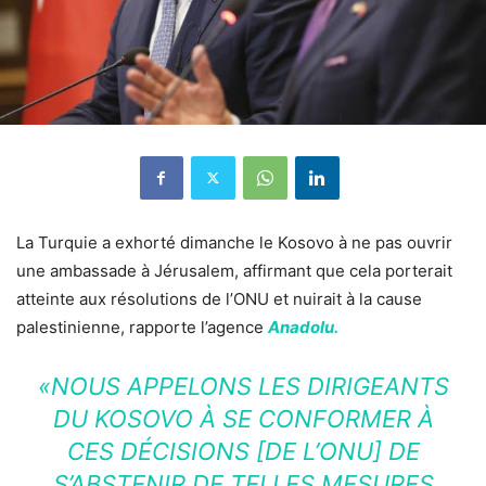
La Turquie a exhorté dimanche le Kosovo à ne pas ouvrir
une ambassade à Jérusalem, affirmant que cela porterait
atteinte aux résolutions de l’ONU et nuirait à la cause
palestinienne, rapporte l’agence
Anadolu.
«NOUS APPELONS LES DIRIGEANTS
DU KOSOVO À SE CONFORMER À
CES DÉCISIONS [DE L’ONU] DE
S’ABSTENIR DE TELLES MESURES