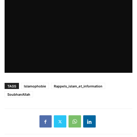
TAGS
Islamophobie
Rappels_islam_et_information
SoubhanAllah