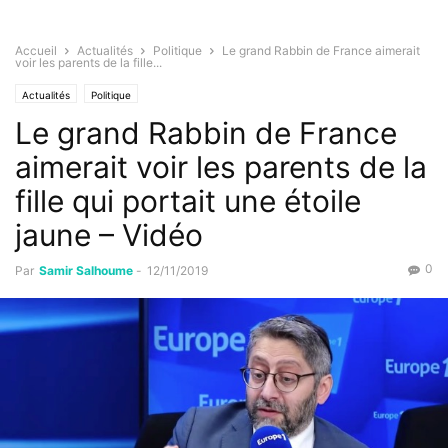
Accueil
Actualités
Politique
Le grand Rabbin de France aimerait
voir les parents de la fille...
Actualités
Politique
Le grand Rabbin de France
aimerait voir les parents de la
fille qui portait une étoile
jaune – Vidéo
0
Par
Samir Salhoume
-
12/11/2019