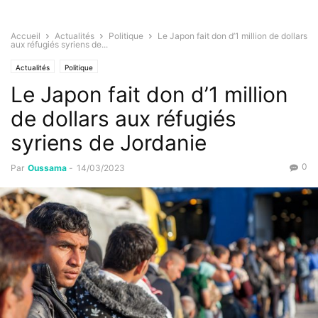
Accueil
Actualités
Politique
Le Japon fait don d’1 million de dollars
aux réfugiés syriens de...
Actualités
Politique
Le Japon fait don d’1 million
de dollars aux réfugiés
syriens de Jordanie
0
Par
Oussama
-
14/03/2023