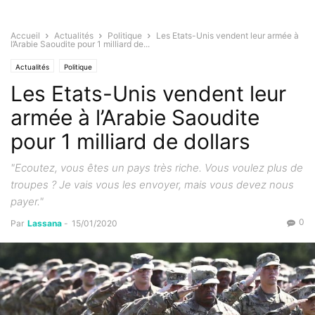
Accueil
Actualités
Politique
Les Etats-Unis vendent leur armée à
l’Arabie Saoudite pour 1 milliard de...
Actualités
Politique
Les Etats-Unis vendent leur
armée à l’Arabie Saoudite
pour 1 milliard de dollars
"Ecoutez, vous êtes un pays très riche. Vous voulez plus de
troupes ? Je vais vous les envoyer, mais vous devez nous
payer."
0
Par
Lassana
-
15/01/2020