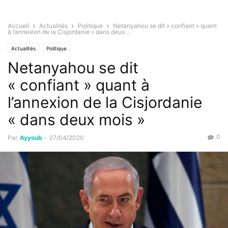
Accueil
Actualités
Politique
Netanyahou se dit « confiant » quant
à l’annexion de la Cisjordanie « dans deux...
Actualités
Politique
Netanyahou se dit
« confiant » quant à
l’annexion de la Cisjordanie
« dans deux mois »
0
Par
Ayyoub
-
27/04/2020