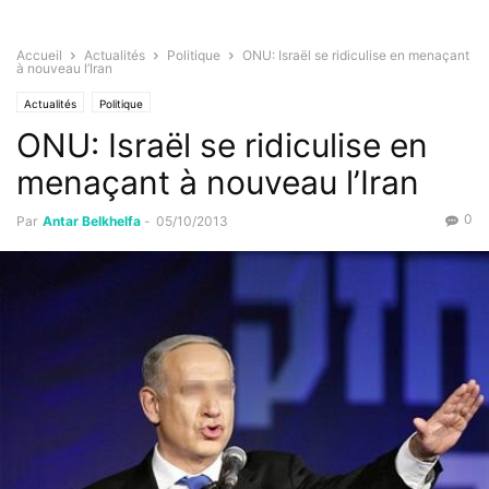
Accueil
Actualités
Politique
ONU: Israël se ridiculise en menaçant
à nouveau l’Iran
Actualités
Politique
ONU: Israël se ridiculise en
menaçant à nouveau l’Iran
0
Par
Antar Belkhelfa
-
05/10/2013