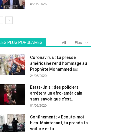
03/08/2026
LES PLUS POPULAIRES
All
Plus
Coronavirus : La presse
américaine rend hommage au
Prophète Mohammed ﷺ
24/03/2020
Etats-Unis : des policiers
arrêtent un afro-américain
sans savoir que c’est...
01/06/2020
Confinement : « Ecoute-moi
bien. Maintenant, tu prends ta
voiture et tu...