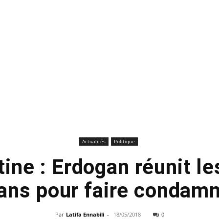
Actualités
Politique
tine : Erdogan réunit le
ns pour faire condamne
Par
Latifa Ennabili
-
18/05/2018
0