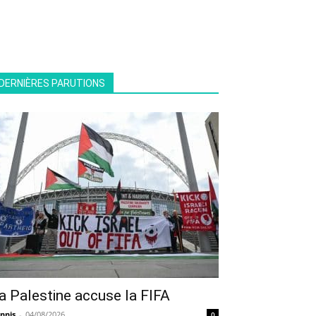
DERNIÈRES PARUTIONS
a Palestine accuse la FIFA
nnis
-
04/08/2026
0