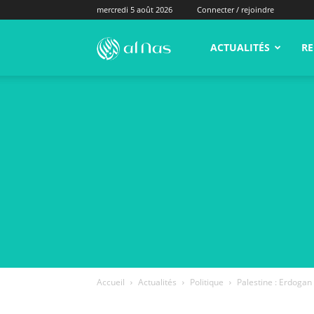
mercredi 5 août 2026
Connecter / rejoindre
alNas.fr
ACTUALITÉS
RE
Accueil
Actualités
Politique
Palestine : Erdogan