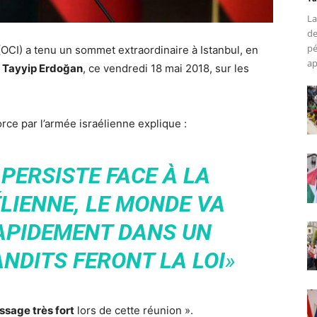
La
de
pé
(OCI) a tenu un sommet extraordinaire à Istanbul, en
ap
ep Tayyip Erdoğan
, ce vendredi 18 mai 2018, sur les
orce par l’armée israélienne explique :
 PERSISTE FACE À LA
LIENNE, LE MONDE VA
APIDEMENT DANS UN
NDITS FERONT LA LOI
»
sage très fort
lors de cette réunion ».