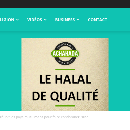
LIGION
VIDÉOS
BUSINESS
CONTACT
 réunit les pays musulmans pour faire condamner Israël