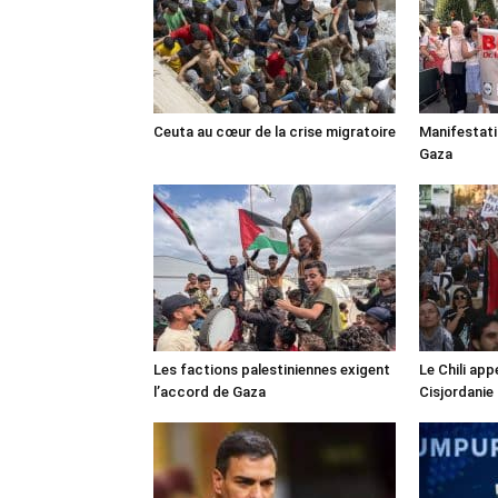
Ceuta au cœur de la crise migratoire
Manifestat
Gaza
Les factions palestiniennes exigent
Le Chili appe
l’accord de Gaza
Cisjordanie