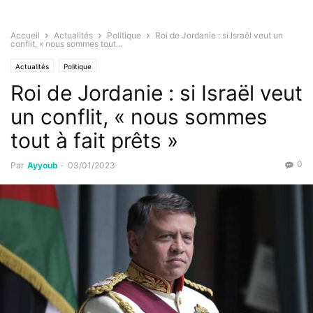
Accueil
Actualités
Politique
Roi de Jordanie : si Israël veut un
conflit, « nous sommes tout...
Actualités
Politique
Roi de Jordanie : si Israël veut
un conflit, « nous sommes
tout à fait prêts »
0
Par
Ayyoub
-
03/01/2023