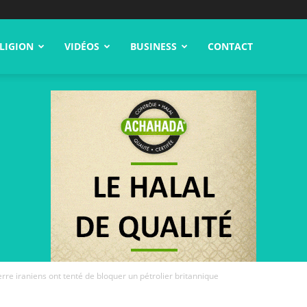
LIGION
VIDÉOS
BUSINESS
CONTACT
rre iraniens ont tenté de bloquer un pétrolier britannique