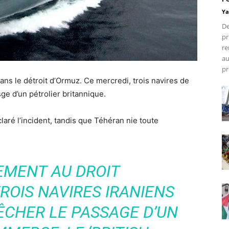
Ya
De
pr
re
au
pr
ans le détroit d’Ormuz. Ce mercredi, trois navires de
ge d’un pétrolier britannique.
aré l’incident, tandis que Téhéran nie toute
EMENT AU DROIT
ROIS NAVIRES IRANIENS
ÊCHER LE PASSAGE D’UN