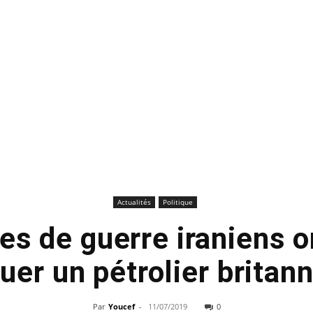
Actualités
Politique
res de guerre iraniens o
uer un pétrolier britan
Par
Youcef
-
11/07/2019
0