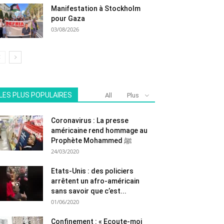
Manifestation à Stockholm
pour Gaza
03/08/2026
LES PLUS POPULAIRES
All
Plus
Coronavirus : La presse
américaine rend hommage au
Prophète Mohammed ﷺ
24/03/2020
Etats-Unis : des policiers
arrêtent un afro-américain
sans savoir que c’est...
01/06/2020
Confinement : « Ecoute-moi