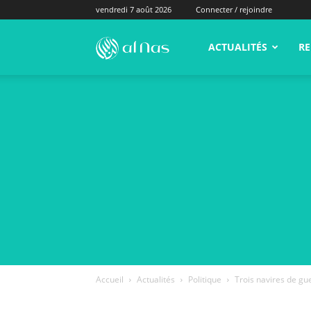
vendredi 7 août 2026
Connecter / rejoindre
alNas.fr
ACTUALITÉS
RE
Accueil
Actualités
Politique
Trois navires de gue