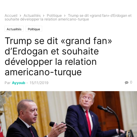
Accueil
Actualités
Politique
Trump se dit «grand fan» d’Erdogan et
souhaite développer la relation americano-turque
Actualités
Politique
Trump se dit «grand fan»
d’Erdogan et souhaite
développer la relation
americano-turque
0
Par
Ayyoub
-
15/11/2019