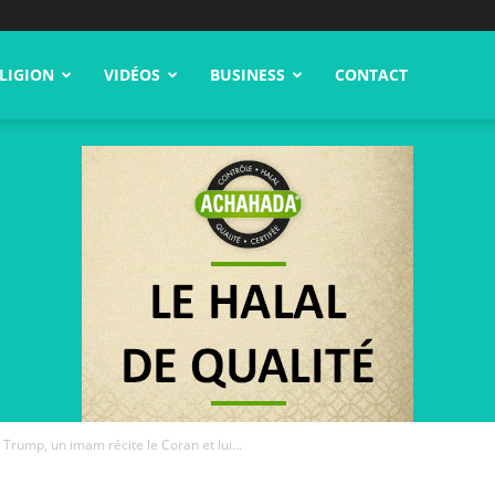
LIGION
VIDÉOS
BUSINESS
CONTACT
e Trump, un imam récite le Coran et lui...