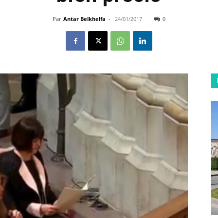
Par
Antar Belkhelfa
-
24/01/2017
0