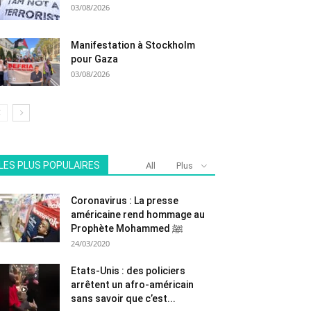
03/08/2026
Manifestation à Stockholm
pour Gaza
03/08/2026
LES PLUS POPULAIRES
All
Plus
Coronavirus : La presse
américaine rend hommage au
Prophète Mohammed ﷺ
24/03/2020
Etats-Unis : des policiers
arrêtent un afro-américain
sans savoir que c’est...