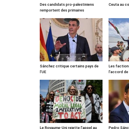
Des candidats pro-palestiniens
Ceuta au cœ
remportent des primaires
Sánchez critique certains pays de
Les faction
l’UE
l’accord de
Le Royaume-Uni rejette l’appel au
Pedro Sánch