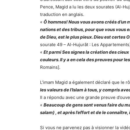
Pence, Magid a lu les deux sourates (Al-Huj
traduction en anglais.
«
Ô hommes! Nous vous avons créés d’un mâl
nations et des tribus, pour que vous vous e
de Dieu, est le plus pieux. Dieu est certes
sourate 49 – Al-Hujurât : Les Appartements]
«
Et parmi Ses signes la création des cieux 
couleurs. Il y a en cela des preuves pour le
Romains].
L’imam Magid a également déclaré que le rôl
les valeurs de l’Islam à tous, y compris av
Il a répondu avec une grande preuve d’ouvert
«
Beaucoup de gens sont venus faire du m
salam) , et après l’effort et de le connaître
Si vous ne parvenez pas à visionner la vid