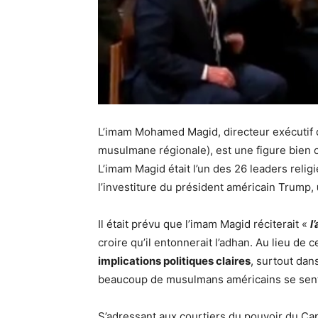
L’imam Mohamed Magid, directeur exécutif d
musulmane régionale), est une figure bien
L’imam Magid était l’un des 26 leaders relig
l’investiture du président américain Trump,
Il était prévu que l’imam Magid réciterait «
l
croire qu’il entonnerait l’adhan. Au lieu de c
implications politiques claires
, surtout dan
beaucoup de musulmans américains se sente
S’adressant aux courtiers du pouvoir du Cap