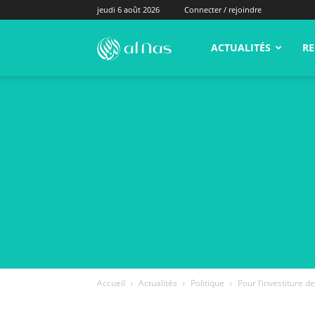
jeudi 6 août 2026
Connecter / rejoindre
alNas.fr
ACTUALITÉS
RE
Accueil
Actualités
Politique
Pour l’investiture d