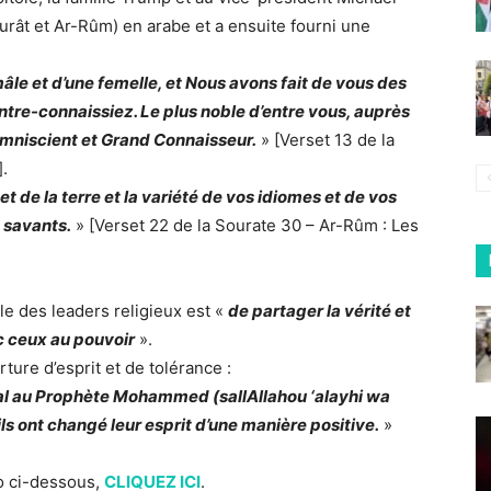
urât et Ar-Rûm) en arabe et a ensuite fourni une
e et d’une femelle, et Nous avons fait de vous des
ntre-connaissiez. Le plus noble d’entre vous, auprès
 Omniscient et Grand Connaisseur.
» [Verset 13 de la
.
et de la terre et la variété de vos idiomes et de vos
s savants.
» [Verset 22 de la Sourate 30 – Ar-Rûm : Les
e des leaders religieux est «
de partager la vérité et
ec ceux au pouvoir
».
ure d’esprit et de tolérance :
al au Prophète Mohammed (sallAllahou ‘alayhi wa
, ils ont changé leur esprit d’une manière positive.
»
éo ci-dessous,
CLIQUEZ ICI
.