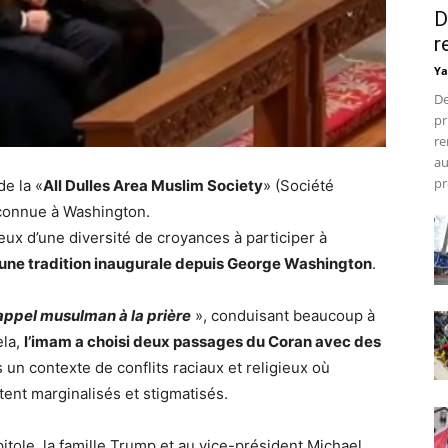
D
r
Ya
De
pr
re
au
pr
e la «
All Dulles Area Muslim Society
» (Société
 connue à Washington.
ieux d’une diversité de croyances à participer à
une tradition inaugurale depuis George Washington
.
’appel musulman à la prière
», conduisant beaucoup à
ela,
l’imam a choisi deux passages du Coran avec des
s un contexte de conflits raciaux et religieux où
nt marginalisés et stigmatisés.
itole, la famille Trump et au vice-président Michael