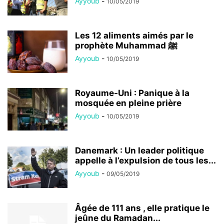
Ayyoub
-
10/05/2019
Les 12 aliments aimés par le
prophète Muhammad ﷺ
Ayyoub
-
10/05/2019
Royaume-Uni : Panique à la
mosquée en pleine prière
Ayyoub
-
10/05/2019
Danemark : Un leader politique
appelle à l’expulsion de tous les...
Ayyoub
-
09/05/2019
Âgée de 111 ans , elle pratique le
jeûne du Ramadan...