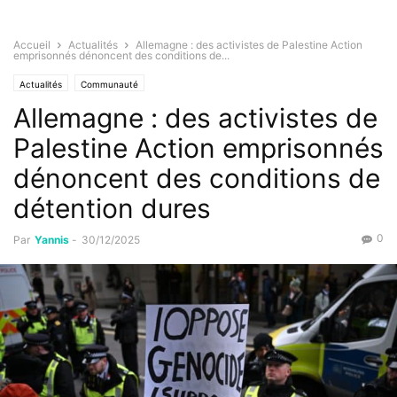
Accueil
Actualités
Allemagne : des activistes de Palestine Action
emprisonnés dénoncent des conditions de...
Actualités
Communauté
Allemagne : des activistes de
Palestine Action emprisonnés
dénoncent des conditions de
détention dures
0
Par
Yannis
-
30/12/2025