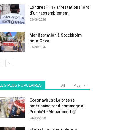
Londres : 117 arrestations lors
d’un rassemblement
03/08/2026
Manifestation à Stockholm
pour Gaza
03/08/2026
LES PLUS POPULAIRES
All
Plus
Coronavirus : La presse
américaine rend hommage au
Prophète Mohammed ﷺ
24/03/2020
Etats-Unis : des policiers