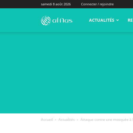
samedi 8 août 2026
Connecter / rejoindre
alNas.fr
ACTUALITÉS
RE
Accueil
Actualités
Attaque contre une mosquée à 