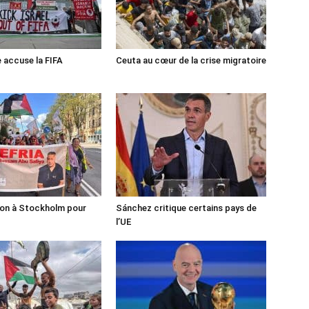
e accuse la FIFA
Ceuta au cœur de la crise migratoire
ion à Stockholm pour
Sánchez critique certains pays de
l’UE