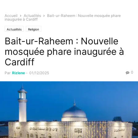
Accueil
Actualités
Bait-ur-Raheem : Nouvelle mosquée phare
inaugurée à Cardiff
Actualités
Religion
Bait-ur-Raheem : Nouvelle
mosquée phare inaugurée à
Cardiff
0
Par
Rizlene
-
01/12/2025