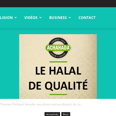
LIGION
VIDÉOS
BUSINESS
CONTACT
te Thomas Pesquet dévoile une photo extraordinaire de La...
Actualités
Buzz