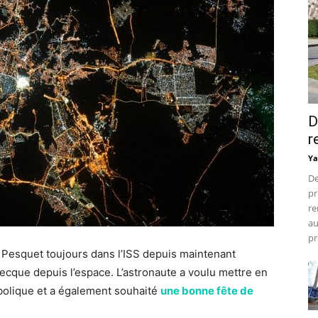
D
r
Ya
De
pr
re
au
pr
 Pesquet toujours dans l’ISS depuis maintenant
Mecque depuis l’espace. L’astronaute a voulu mettre en
mbolique et a également souhaité
une bonne fête de