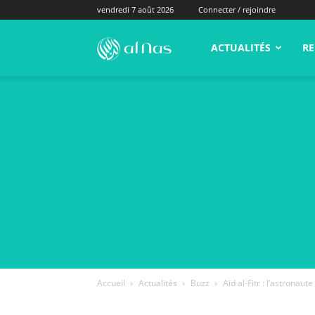
vendredi 7 août 2026
Connecter / rejoindre
alNas.fr
ACTUALITÉS
RE
Accueil
Actualités
Buzz
Aïd al-Fitr : l’astronau