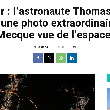
tr : l’astronaute Thom
 une photo extraordinai
Mecque vue de l’espac
Par
Lassana
-
14/05/2021
1