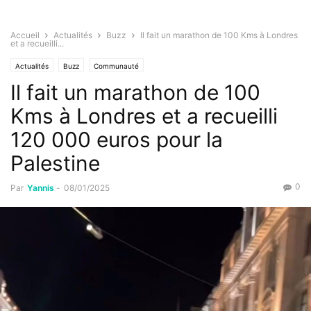
Accueil
Actualités
Buzz
Il fait un marathon de 100 Kms à Londres
et a recueilli...
Actualités
Buzz
Communauté
Il fait un marathon de 100
Kms à Londres et a recueilli
120 000 euros pour la
Palestine
0
Par
Yannis
-
08/01/2025