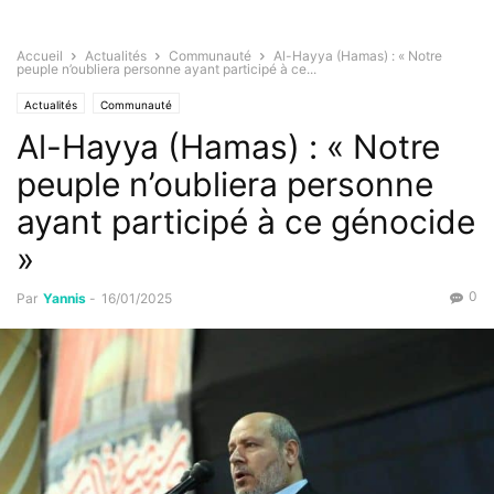
Accueil
Actualités
Communauté
Al-Hayya (Hamas) : « Notre
peuple n’oubliera personne ayant participé à ce...
Actualités
Communauté
Al-Hayya (Hamas) : « Notre
peuple n’oubliera personne
ayant participé à ce génocide
»
0
Par
Yannis
-
16/01/2025