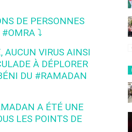
IONS DE PERSONNES
A
#OMRA
⤵️
 AUCUN VIRUS AINSI
CULADE À DÉPLORER
BÉNI DU
#RAMADAN
AMADAN
A ÉTÉ UNE
OUS LES POINTS DE