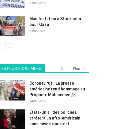
03/08/2026
Manifestation à Stockholm
pour Gaza
03/08/2026
LES PLUS POPULAIRES
All
Plus
Coronavirus : La presse
américaine rend hommage au
Prophète Mohammed ﷺ
24/03/2020
Etats-Unis : des policiers
arrêtent un afro-américain
sans savoir que c’est...