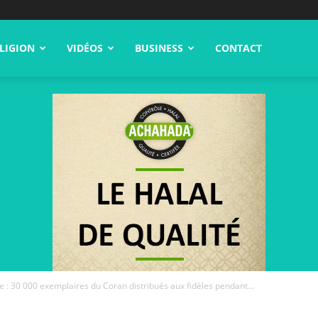
LIGION
VIDÉOS
BUSINESS
CONTACT
e : 30 000 exemplaires du Coran distribués aux fidèles pendant...