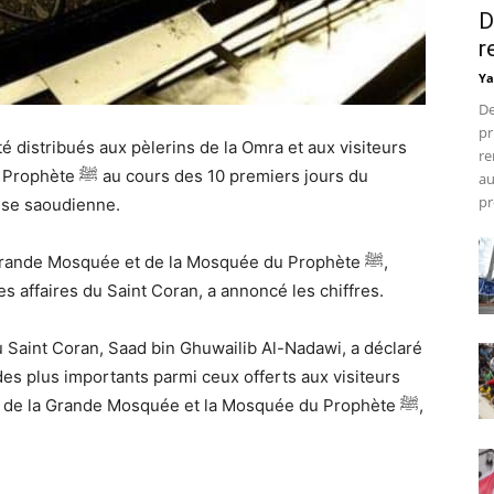
D
r
Ya
De
pr
 distribués aux pèlerins de la Omra et aux visiteurs
re
premiers jours du
au
pr
sse saoudienne.
Grande Mosquée et de la Mosquée du Prophète ﷺ,
s affaires du Saint Coran, a annoncé les chiffres.
u Saint Coran, Saad bin Ghuwailib Al-Nadawi, a déclaré
des plus importants parmi ceux offerts aux visiteurs
s de la Grande Mosquée et la Mosquée du Prophète ﷺ,