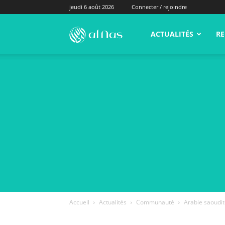
jeudi 6 août 2026
Connecter / rejoindre
alNas.fr
ACTUALITÉS
RE
Accueil
Actualités
Communauté
Arabie saoudit