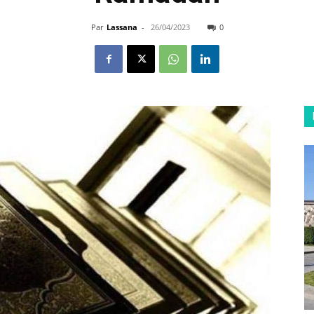
Par
Lassana
-
26/04/2023
0