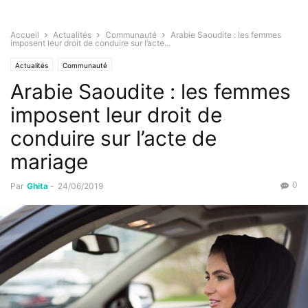
Accueil
Actualités
Communauté
Arabie Saoudite : les femmes
imposent leur droit de conduire sur l’acte...
Actualités
Communauté
Arabie Saoudite : les femmes
imposent leur droit de
conduire sur l’acte de
mariage
0
Par
Ghita
-
24/06/2019