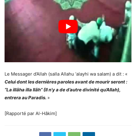
Le Messager d’Allah (salla Allahu ‘alayhi wa salam) a dit : «
Celui dont les dernières paroles avant de mourir seront :
“La illâha illa llâh” (Il n’y a de d’autre divinité qu’Allah),
entrera au Paradis.
»
[Rapporté par Al-Hâkim]