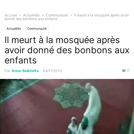
Accueil
Actualités
Communauté
Il meurt à la mosquée après avoir
donné des bonbons aux enfants
Actualités
Communauté
Il meurt à la mosquée après
avoir donné des bonbons aux
enfants
0
Par
Antar Belkhelfa
-
04/11/2013