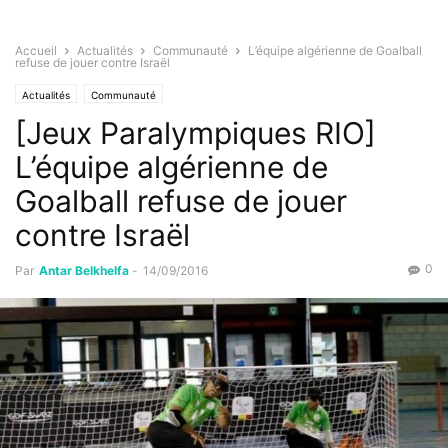
Accueil
Actualités
Communauté
L’équipe algérienne de Goalball
refuse de jouer contre Israël
Actualités
Communauté
[Jeux Paralympiques RIO]
L’équipe algérienne de
Goalball refuse de jouer
contre Israël
0
Par
Antar Belkhelfa
-
14/09/2016