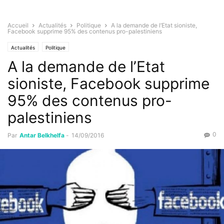
Accueil
Actualités
Politique
A la demande de l’Etat sioniste,
Facebook supprime 95% des contenus pro-palestiniens
Actualités
Politique
A la demande de l’Etat
sioniste, Facebook supprime
95% des contenus pro-
palestiniens
0
Par
Antar Belkhelfa
-
14/09/2016