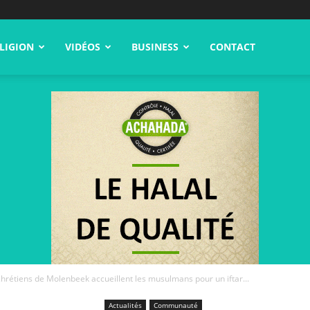
LIGION
VIDÉOS
BUSINESS
CONTACT
 chrétiens de Molenbeek accueillent les musulmans pour un iftar...
Actualités
Communauté