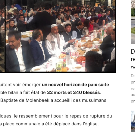
D
r
Ya
De
pr
haitent voir émerger
un nouvel horizon de paix suite
re
ible bilan a fait état de
32 morts et 340 blessés
.
au
an- Baptiste de Molenbeek a accueilli des musulmans
pr
iques, le rassemblement pour le repas de rupture du
 la place communale a été déplacé dans l’église.