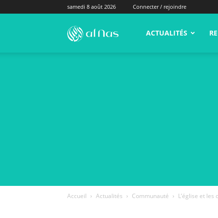
samedi 8 août 2026
Connecter / rejoindre
alNas.fr
ACTUALITÉS
RE
Accueil
Actualités
Communauté
L’église et les