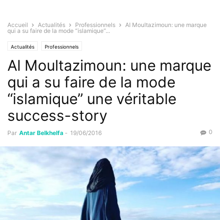
Accueil
Actualités
Professionnels
Al Moultazimoun: une marque
qui a su faire de la mode “islamique”...
Actualités
Professionnels
Al Moultazimoun: une marque
qui a su faire de la mode
“islamique” une véritable
success-story
0
Par
Antar Belkhelfa
-
19/06/2016