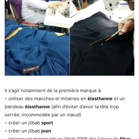
Il s’agit notamment de la première marque à:
– utiliser des manches et mitaines en
élasthanne
et un
bandeau
élasthanne
(afin d’éviter d’avoir la tête trop
serrée, incommodée par un nœud)
– créer un jilbab
sport
– créer un jilbab
jean
– innover en proposant un jilbab 100% bio à base de
fibre