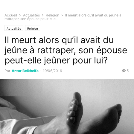
Accueil
Actualités
Religion
Il meurt alors qu’il avait du jeûne à
rattraper, son épouse peut-elle...
Actualités
Religion
Il meurt alors qu’il avait du
jeûne à rattraper, son épouse
peut-elle jeûner pour lui?
0
Par
Antar Belkhelfa
-
19/06/2016